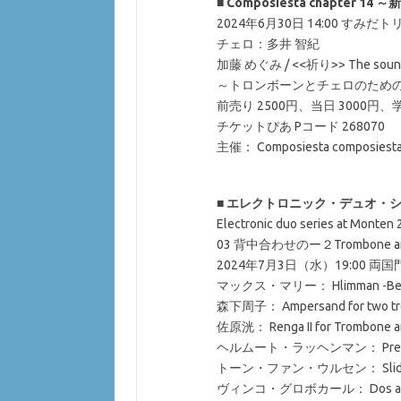
■
Composiesta chapter 
2024年6月30日 14:00 す
チェロ：多井 智紀
加藤 めぐみ / <<祈り>> The sound 
～トロンボーンとチェロのための 
前売り 2500円、当日 3000円、学
チケットぴあ Pコード 268070
主催： Composiesta composiest
■
エレクトロニック・デュオ・シ
Electronic duo series at 
03 背中合わせのー２Trombone and 
2024年7月3日（水）19:00 両
マックス・マリー： Hlimman -Beneat
森下周子： Ampersand for two tro
佐原洸： Renga II for Trombone an
ヘルムート・ラッヘンマン： Pressi
トーン・ファン・ウルセン： Slides / Cou
ヴィンコ・グロボカール： Dos a do