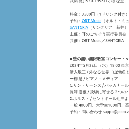
武満 徹(1930-1996) / 小さな
料金：3500円（1ドリンク付き
予約：
ORT Music
（オルト・ミ
SANTGRIA
（サングリア 新井）
主催：耳のごちそう実行委員会
共催：ORT Music／SANTGRIA
■
壁の無い無限教室コンサート vol
2024年5月22日（水）18:0
溝入敬三 / 外なる世界（山海経
一柳 慧 / ピアノ・メディア
C.サン・サーンス / バッカナール
長澤 勝俊 / 飛騨に寄せる３つ
G.ホルスト / セントポール組曲よ
一般 4000円、大学生1000円、
予約・問い合わせ sappo@jcom.zaq