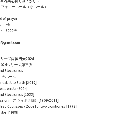
14 ～新室内楽を聴く昼下がり～
みだトリフォニーホール（小ホール）
of prayer
～ 他
生 2000円
a@gmail.com
リーズ両国門天2024
Monten 2024シリーズ第三弾
Electronics
国門天ホール
h the Earth [2019]
mbonists (2024)
d Electronics [2022]
on （スヴォボダ編）[1969/2011]
lisses / Züge for two trombones [1992]
s [1988]