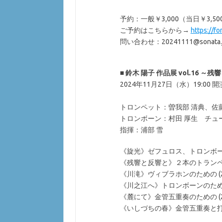
予約：一般￥3,000（当日￥3,500
ご予約はこちらから→
https://
問い合わせ：20241111@sonat
■
鈴木 陽子 作品展 vol.16 ～
2024年11月27日（水）19:0
トロンペット：曽我部 清典、佐藤
トロンボーン：村田 厚生 チュ
指揮：浦部 雪
《旋光》ゼフュロス、トロンボーン
《残響と反響と》２本のトランペッ
《川滝》ヴィブラホンのための (20
《川之江へ》トロンボーンのための 
《麓にて》金管五重奏のための (20
《いしづちの春》金管五重奏と打楽器