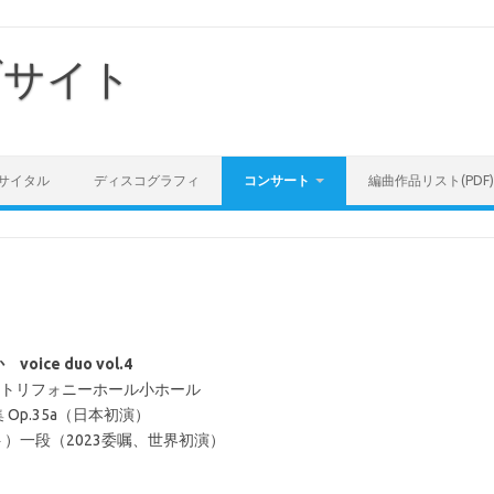
ブサイト
サイタル
ディスコグラフィ
コンサート
編曲作品リスト(PDF)
ce duo vol.4
0 すみだトリフォニーホール小ホール
Op.35a（日本初演）
）一段（2023委嘱、世界初演）