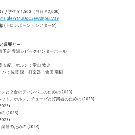
）/ 学生￥1,500（当日￥2,000)
forms.gle/YMUUgC5eWdKpuLV39
a.jp (トロンボーン・シアターM)
残響と反響と～
0 開演予定 豊洲シビックセンターホール
 友紀 ホルン：堂山 敦史
ーバ：佐藤 潔 打楽器：會田 瑞樹
と２台のティンパニのための(2023)
ト、ホルン、チューバと打楽器のための (2023)
23)
(2023)
23)
のための (2024)