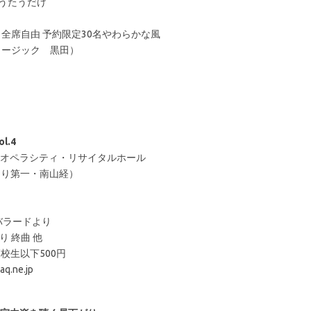
空、うたうだけ
）全席自由 予約限定30名やわらかな風
ュージック 黒田）
.4
0 東京オペラシティ・リサイタルホール
より第一・南山経）
のバラードより
り 終曲 他
高校生以下500円
.ne.jp