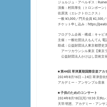
ジョルジュ・アペルギス：Ruinen for
演奏：村田厚生（トロンボーン
佐原洸（エレクトロニクス.）
一般 ¥3,000／門天会員 ¥2,500／学
チケット申し込み：https://peatix.
フログラム企画・構成：キャビ
主催：一般社団法人もんてん 電話&FA
助成：公益財団法人東京都歴史
アーツカウンシル東京【東京ラ
公益財団法人かけはし芸術文
■
第44回 草津夏期国際音楽ア
2024年8月16日～24日 草津音
アカデミー・アンサンブル音泉
■
子供のためのコンサート
2024年8月18日(月) 10:30 天
天羽 明恵、アカデミー・アンサ