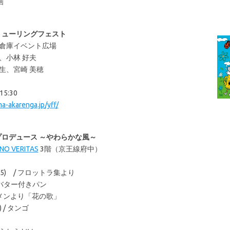
画
リューリングフェスト
ガ倉庫イベント広場
、小林 好夫
生、宮崎 美穂
0
5:30
-akarenga.jp/yff/
子プロデュース ～やわらかな風～
INO VERITAS
3階（京王線府中）
535) / フロットラ集より
 / バター付きパン
劇カルメンより「花の歌」
 / タンゴ