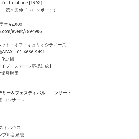
 trombone [1992］
）、茂木光伸（トロンボーン）
生 ¥2,000
com/event/3894906
ネット・オブ・キュリオシティーズ
X：03-6666-9491
文化財団
イブ・ステージ応援助成】
化振興財団
カデミー＆フェスティバル コンサート
街角コンサート
狗レストハウス
ンブル音泉他