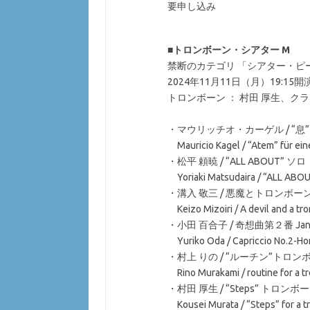
要申し込み
■
トロンボーン・シアター M
禁断のカテゴリ 「シアター・ピ
2024年11月11日（月）19:15
トロンボーン ： 村田 厚生、クラ
・マウリッチオ・カーゲル / “息” 
Mauricio Kagel / “Atem” für ein
・松平 頼暁 / “ALL ABOUT” 
Yoriaki Matsudaira / “ALL ABOU
・溝入 敬三 / 悪魔とトロンボーン (
Keizo Mizoiri / A devil and a t
・小田 百合子 / 奇想曲第２番 Jan
Yuriko Oda / Capriccio No.2-Ho
・村上 りの / “ルーチン”トロン
Rino Murakami / routine for a 
・村田 厚生 / “Steps” トロン
Kousei Murata / “Steps” for a 