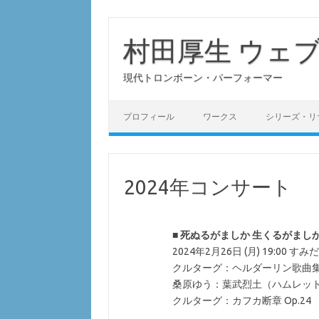
コ
ン
テ
村田厚生 ウェ
ン
ツ
へ
現代トロンボーン・パーフォーマー
ス
キ
ッ
プ
プロフィール
ワークス
シリーズ・リ
2024年コンサート
■
死ぬるがましか 生くるがましか voi
2024年2月26日 (月) 19:0
クルターグ：ヘルダーリン歌曲集 
桑原ゆう：葉武烈土（ハムレット
クルターグ：カフカ断章 Op.24