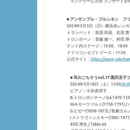
ランデヴー江古田 コンサート企
■
アンサンブル・ブルンネン フ
2024年5月5日（日）横浜赤レン
トランペット：前原 尚規、在原 豊
トロンボーン：首藤 健一、村田 厚
テント内ステージ：13:00、18:0
ドイツコンセプトブース：11:30、1
公式サイト：
https://www.yokohama
■
耳のごちそうvol.17 黒田京
2024年5月18日（土）15:00
IN V
ピアノ：今井真理子
B.トロンボンチーノ(ca.1470-1
W.A.モーツァルト(1756-1791)
G.ビゼー(1838-1875) / 歌
I.ストラヴィンスキー(1882-1971)
村田 厚生 / Tabla-ist