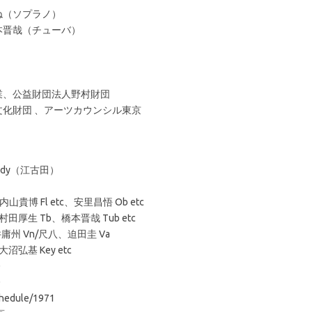
ね（ソプラノ）
本晋哉（チューバ）
業、公益財団法人野村財団
財団 、アーツカウンシル東京
 Buddy（江古田）
貴博 Fl etc、安里昌悟 Ob etc
、村田厚生 Tb、橋本晋哉 Tub etc
庸州 Vn/尺八、迫田圭 Va
沼弘基 Key etc
0
0
chedule/1971