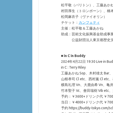
松平敬（バリトン）、工藤あか
村田厚生（トロンボーン）、橋
松岡麻衣子（ヴァイオリン）
チケット：
カンフェティ
主催：松平敬＆工藤あかね
助成：芸術文化振興基金助成事
公益財団法人東京都歴史文化
■
in C in Buddy
2024年4月22日 19:30 Live in
in C : Terry Riley
工藤あかね Sop、木村雄太 Bar、内山
山根孝司 Cl etc、西村薫 Cl etc
横島礼理 Vn、大鹿由希 Vn、亀井
竹本聖子 Vc、會田瑞樹 Vib etc、大
予約：￥3600+ドリンク代 ￥70
当日：￥4000+ドリンク代 ￥70
予約 https://buddy-tokyo.com/s