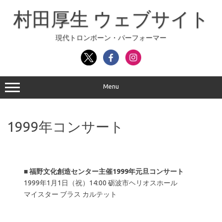
コ
ン
村田厚生 ウェブサイト
テ
ン
ツ
へ
現代トロンボーン・パーフォーマー
ス
キ
ッ
プ
Menu
1999年コンサート
■
福野文化創造センター主催1999年元旦コンサート
1999年1月1日（祝）14:00 砺波市ヘリオスホール
マイスター ブラス カルテット