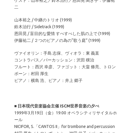
ゲスト：山本裕之／鈴木治行／恩田晃 聞き手：伊藤祐
二
山本裕之 / 中継のトリオ (1999)
鈴木治行 / Sidetrack (1999)
恩田晃 / 盲目的な愛情 すべすべした肌の上で (1999)
伊藤祐二 / ２つのピアノの為の“歌う庭” (1999)
ヴァイオリン：手島 志保、ヴィオラ：東 義直
コントラバス／パーカッション：沢田 穣治
フルート：西沢 幸彦、ファゴット：大畠 條亮、トロン
ボーン：村田 厚生
ピアノ：横島 浩、ピアノ：井上 郷子
■
日本現代音楽協会主催 ISCM世界音楽の夕べ
1999年3月19日（金）19:00 オペラシティリサイタルホ
ール
NICIFOR, S.「CANTOS II」for trombone and percussion