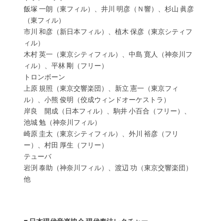
飯塚 一朗（東フィル）、井川 明彦（Ｎ響）、杉山 眞彦
（東フィル）
市川 和彦（新日本フィル）、植木 保彦（東京シティフ
ィル）
木村 英一（東京シティフィル）、中島 寛人（神奈川フ
ィル）、平林 剛（フリー）
トロンボーン
上原 規照（東京交響楽団）、新立 憲一（東京フィ
ル）、小熊 俊明（佼成ウィンドオーケストラ）
岸良 開成（日本フィル）、駒井 小百合（フリー）、
池城 勉（神奈川フィル）
崎原 圭太（東京シティフィル）、外川 裕彦（フリ
ー）、村田 厚生（フリー）
テューバ
岩渕 泰助（神奈川フィル）、渡辺 功（東京交響楽団）
他