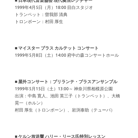
■
日本現代音楽協会 現代奏法レクチャー
1999年4月5日（月）18:00 目白スタジオ
トランペット：曽我部 清典
トロンボーン：村田 厚生
■
マイスター ブラス カルテット コンサート
1999年5月8日（土）14:00 府中の森コンサートホール
■
屋外コンサート：ブリランテ・ブラスアンサンブル
1999年5月15日（土）13:00～ 神奈川県相模原公園
出演：中島 寛人、池田 英三子（トランペット）、大橋
晃一（ホルン）
村田 厚生（トロンボーン）、岩渕泰助（テューバ）
■
ケルン放送響 ハリー・リース氏特別レッスン