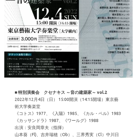
■
特別演奏会 クセナキス ～音の建築家～ vol.2
2022年12月4日（日） 15:00開演（14:15開場）東京藝
術大学奏楽堂
《コトス》1977、《入陽》1985、《カル・ペル》1983
《カッサンドラ》1987、《ワールグ》1988
出演：安良岡章夫（指揮）
山本葵（Fl)、吉井瑞穂（Ob）、三界秀実（Cl）中川日