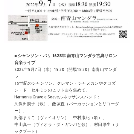
■
シャンソン・パリ 1528年
南青山マンダラ古典サロン
音楽ライブ
2022年9月7日（水）19:30（開場18:30）南青山マンダ
ラ
16世紀のシャンソン、クレマン・ジャヌカンやクロダ
ン・ド・セルミジのヒット曲を集めて。
Harmonia Grave e Soaveルネッサンスバンド：
久保田潤子（歌）、飯塚直（パーカッションとリコーダ
ー）、
阿部まりこ（ヴァイオリン）、中村康紀（歌）、
中山真一（ヴィオラ・ダ・ガンバと歌）、村田厚生（サ
ックブート）