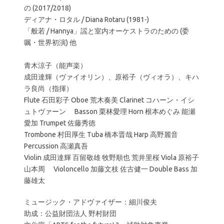
の (2017/2018)
ディアナ・ロタル / Diana Rotaru (1981-)
「般若 / Hannya」謡と室内オーケストラのための (委
嘱・世界初演) 他
青木涼子（能声楽）
成田達輝（ヴァイオリン）、原裕子（ヴィオラ）、キハ
ラ良尚（指揮）
Flute 石田彩子 Oboe 荒木奏美 Clarinet コハーン・イシ
ュトヴァーン Basson 栗林愛理 Horn 根本めぐみ 能瀬
愛加 Trumpet 佐藤秀徳
Trombone 村田厚生 Tuba 橋本晋哉 Harp 高野麗音
Percussion 高瀬真吾
Violin 成田達輝 百留敬雄 牧野順也 荒井里桜 Viola 原裕子
山本周 Violoncello 加藤文枝 佐古健一 Double Bass 加
藤雄太
ミュージック・アドヴァイザー：細川俊夫
助成：公益財団法人 野村財団