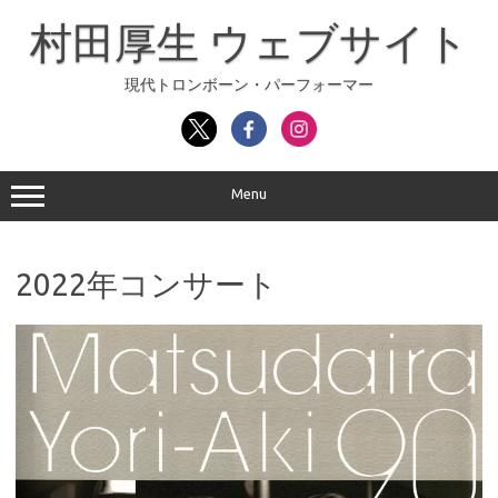
コ
ン
村田厚生 ウェブサイト
テ
ン
ツ
へ
現代トロンボーン・パーフォーマー
ス
キ
ッ
プ
Menu
2022年コンサート