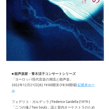
■
能声楽家・青木涼子コンサートシリーズ
「ヨーロッパ現代音楽の潮流と能声楽」
2022年12月21日(水) 19:00開演 (18:30開場)
紀尾井ホー
ル
フェデリコ・ガルデッラ / Federico Gardella (1979-)
「二つの魂 / Two Souls」謡と室内オーケストラのため