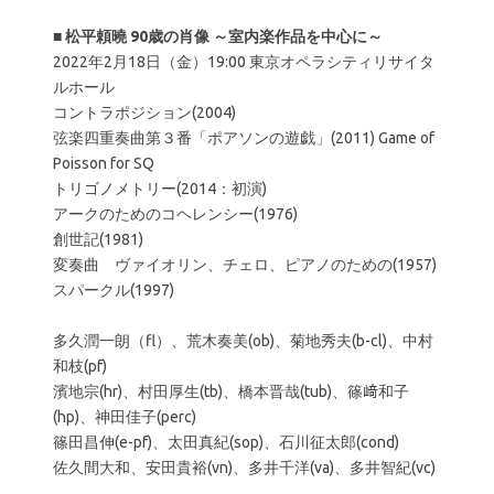
■
松平頼曉 90歳の肖像 ～室内楽作品を中心に～
2022年2月18日（金）19:00 東京オペラシティリサイタ
ルホール
コントラポジション(2004)
弦楽四重奏曲第３番「ポアソンの遊戯」(2011) Game of
Poisson for SQ
トリゴノメトリー(2014：初演)
アークのためのコヘレンシー(1976)
創世記(1981)
変奏曲 ヴァイオリン、チェロ、ピアノのための(1957)
スパークル(1997)
多久潤一朗（fl）、荒木奏美(ob)、菊地秀夫(b-cl)、中村
和枝(pf)
濱地宗(hr)、村田厚生(tb)、橋本晋哉(tub)、篠﨑和子
(hp)、神田佳子(perc)
篠田昌伸(e-pf)、太田真紀(sop)、石川征太郎(cond)
佐久間大和、安田貴裕(vn)、多井千洋(va)、多井智紀(vc)