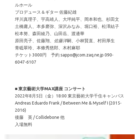
ルホール
プロデュース＆ギター 佐藤紀雄
坪川真理子、宇高靖人、大坪純平、岡本和也、杉田文
土橋庸人、本多磨弥、深沢みなみ、堀口裕、松澤結子
松本努、森田綾乃、山田岳、渡邊華
原田亮子、佐藤翔、
佐藤洋
嗣、小林賢直、村田厚生
青砥翠玲、本條秀慈郎、木村麻耶
チケット3000円 予約 sappo@jcom.zaq.ne.jp 090-
6047-6107
■
東京藝術大学MAX講座 コンサート
2022年8月5日（金）18:00 東京藝術大学千住キャンパス
Andreas Eduardo Frank / Between Me & Myself I (2015-
2016)
後藤 英 / Collidebone 他
入場無料