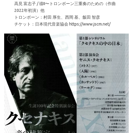
高見 富志子 / 禱II〜トロンボーン三重奏のための（作曲
2022年初演）他
トロンボーン：村田 厚生、西岡 基、飯田 智彦
チケット：日本現代音楽協会 https://www.jscm.net/