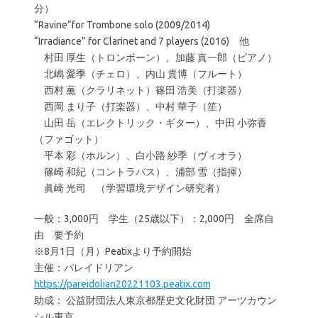
分）
“Ravine”for Trombone solo (2009/2014)
“Irradiance” for Clarinet and 7 players (2016) 他
村田 厚生（トロンボーン）、加藤 真一郎（ピアノ）
北嶋 愛季（チェロ）、内山 貴博（フルート）
西村 薫（クラリネット）篠田 浩美（打楽器）
西岡 まり子（打楽器）、中村 華子（笙）
山田 岳（エレクトリック・ギター）、中田 小弥香
（ファゴット）
平本 彩（ホルン）、白小路 紗季（ヴィオラ）
篠崎 和紀（コントラバス）、浦部 雪（指揮）
眞崎 光司 （学習環境デザイン研究者）
一般：3,000円 学生（25歳以下）：2,000円 全席自
由 要予約
※8月1日（月）Peatixより予約開始
主催：パレイドリアン
https://pareidolian20221103.peatix.com
助成： 公益財団法人東京都歴史文化財団 アーツカウン
シル東京