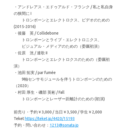
・アンドレアス・エドゥアルド・フランク / 私と私自身
の狭間に I
トロンボーンとエレクトロクス、ビデオのための
(2015-2016)
・後藤 英 / Collidebone
トロンボーンとライブ・エレクトロニクス、
ビジュアル・メディアのための（委嘱初演）
・佐原 洸 / 連歌 II
トロンボーンとエレクトロクスのための（委嘱初
演）
・池田 拓実 / par fumée
9軸センサモジュールを伴うトロンボーンのための
（2020）
・村田 厚生・磯部 英彬 / Fall
トロンボーンとレーザー距離計のための (初演)
前売り・予約￥3,000 / 当日￥3,500 / 学生￥2,000
Teket
https://teket.jp/4420/15193
予約・問い合わせ：
1213@sonata.jp