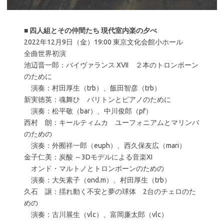
■
四人組とその仲間たち 現代室内楽の夕べ
2022年12月9日（金）19:00 東京文化会館小ホール
全曲世界初演
池辺晋一郎：バイヴァランス XVII ２本のトロンボーン
のために
演奏：村田厚生（trb）、飯田智彦（trb）
新実徳英：魂舞ひ バリトンとピアノのために
演奏：松平敬（bar）、中川俊郎（pf）
西村 朗：キールティムカ ユーフォニアムとマリンバ
のための
演奏：外囿祥一郎（euph）、西久保友広（mari）
金子仁美：炭酸 ～3Dモデルによる音楽XI
オンド・マルトノとトロンボーンのための
演奏：大矢素子（ond.m）、村田厚生（trb）
久石 譲：揺れ動く不安と夢の球体 2台のチェロのた
めの
演奏：古川展生（vlc）、富岡廉太郎（vlc）