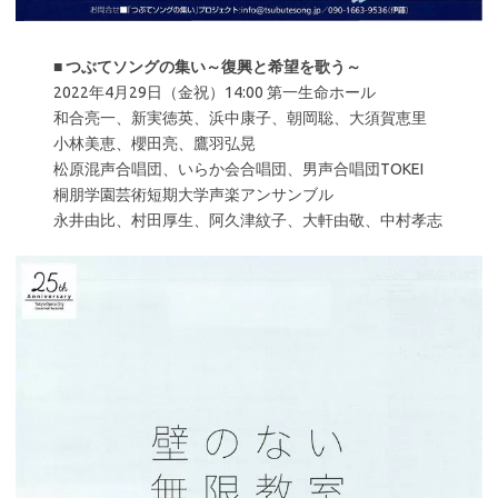
■
つぶてソングの集い～復興と希望を歌う～
2022年4月29日（金祝）14:00 第一生命ホール
和合亮一、新実徳英、浜中康子、朝岡聡、大須賀恵里
小林美恵、櫻田亮、鷹羽弘晃
松原混声合唱団、いらか会合唱団、男声合唱団TOKEI
桐朋学園芸術短期大学声楽アンサンブル
永井由比、村田厚生、阿久津紋子、大軒由敬、中村孝志