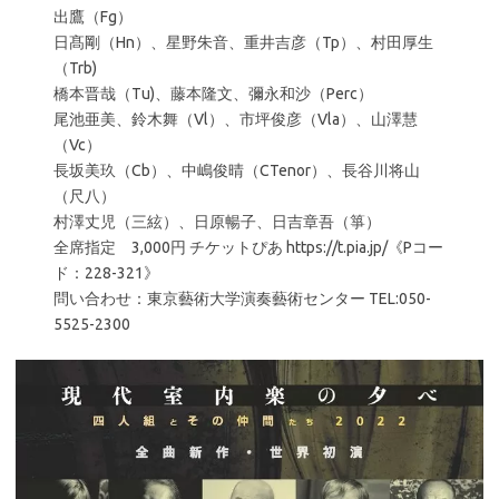
出鷹（Fg）
日髙剛（Hn）、星野朱音、重井吉彦（Tp）、村田厚生
（Trb)
橋本晋哉（Tu)、藤本隆文、彌永和沙（Perc）
尾池亜美、鈴木舞（Vl）、市坪俊彦（Vla）、山澤慧
（Vc）
長坂美玖（Cb）、中嶋俊晴（CTenor）、長谷川将山
（尺八）
村澤丈児（三絃）、日原暢子、日吉章吾（箏）
全席指定 3,000円 チケットぴあ https://t.pia.jp/《Pコー
ド：228-321》
問い合わせ：東京藝術大学演奏藝術センター TEL:050-
5525-2300