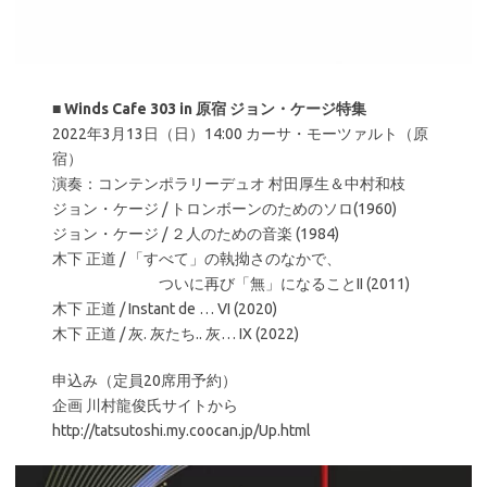
■
Winds Cafe 303 in 原宿 ジョン・ケージ特集
2022年3月13日（日）14:00 カーサ・モーツァルト（原
宿）
演奏：コンテンポラリーデュオ 村田厚生＆中村和枝
ジョン・ケージ / トロンボーンのためのソロ(1960)
ジョン・ケージ / ２人のための音楽 (1984)
木下 正道 / 「すべて」の執拗さのなかで、
ついに再び「無」になることII (2011)
木下 正道 / Instant de … VI (2020)
木下 正道 / 灰. 灰たち.. 灰… IX (2022)
申込み（定員20席用予約）
企画 川村龍俊氏サイトから
http://tatsutoshi.my.coocan.jp/Up.html